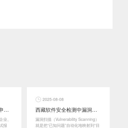
2025-08-08
西藏科技成果评价证书申请流程及准备材料汇总 西藏科学技术成果评价工作
西藏软件安全检测中漏洞扫描测试的技术原理是什么？
企业、
漏洞扫描（Vulnerability Scanning）
在
试报
就是把“已知问题”自动化地映射到“目
业