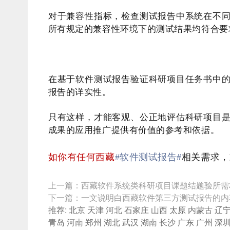
对于兼容性指标，检查测试报告中系统在不
所有规定的兼容性环境下的测试结果均符合要
在基于软件测试报告验证科研项目任务书中
报告的详实性。
只有这样，才能客观、公正地评估科研项目
成果的应用推广提供有价值的参考和依据。
如你有任何西藏
#软件测试报告#
相关需求，
上一篇：
西藏软件系统类科研项目课题结题验所需
下一篇：
一文说明白西藏软件第三方测试报告的内
推荐:
北京
天津
河北
石家庄
山西
太原
内蒙古
辽
青岛
河南
郑州
湖北
武汉
湖南
长沙
广东
广州
深