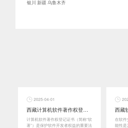
银川
新疆
乌鲁木齐
2025-04-01
20
证咨询服务
西藏计算机软件著作权登记证书如何申请？软著的用途有哪些？
计算机软件著作权登记证书（简称“软
在软件
认
著”）是保护软件开发者权益的重要法
能性是