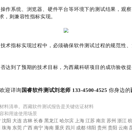
同操作系统、浏览器、硬件平台等环境下的测试结果，观察
求，则兼容性指标实现。
的技术指标实现过程中，必须确保软件测试过程的规范性、
是否达到了预期的技术目标，为西藏科研项目的成功验收提
欢迎详询
国睿软件测试刘老师 133-4500-4525
你身边的
材料清单。西藏软件测试报告是关键佐证材料
容和用途使用场景
宁
沈阳
大连
吉林
长春
黑龙江
哈尔滨
上海
江苏
南京
苏州
浙江
圳
珠海
东莞
广西
南宁
海南
重庆
四川
成都
绵阳
贵州
贵阳
云南