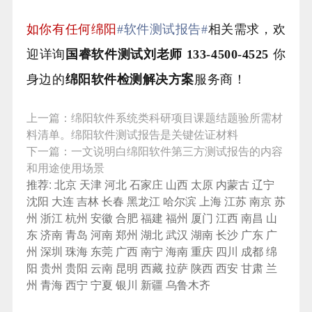
如你有任何绵阳
#软件测试报告#
相关需求，欢
迎详询
国睿软件测试刘老师 133-4500-4525
你
身边的
绵阳
软件检测解决方案
服务商！
上一篇：
绵阳软件系统类科研项目课题结题验所需材
料清单。绵阳软件测试报告是关键佐证材料
下一篇：
一文说明白绵阳软件第三方测试报告的内容
和用途使用场景
推荐:
北京
天津
河北
石家庄
山西
太原
内蒙古
辽宁
沈阳
大连
吉林
长春
黑龙江
哈尔滨
上海
江苏
南京
苏
州
浙江
杭州
安徽
合肥
福建
福州
厦门
江西
南昌
山
东
济南
青岛
河南
郑州
湖北
武汉
湖南
长沙
广东
广
州
深圳
珠海
东莞
广西
南宁
海南
重庆
四川
成都
绵
阳
贵州
贵阳
云南
昆明
西藏
拉萨
陕西
西安
甘肃
兰
州
青海
西宁
宁夏
银川
新疆
乌鲁木齐