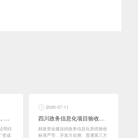
2026-07-11
四川科研课题结题验收，第三方软件测试报告佐证技术指标实现
四川政务信息化项目验收，专家优先采信 四川CNAS 软件测试报告的五大核心原因
证明任
财政资金建设的政务信息化系统验收
在
”变成
标准严苛，开发方自测、普通第三方
中