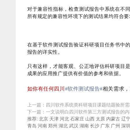
对于兼容性指标，检查测试报告中系统在不
所有规定的兼容性环境下的测试结果均符合要
在基于软件测试报告验证科研项目任务书中
报告的详实性。
只有这样，才能客观、公正地评估科研项目
成果的应用推广提供有价值的参考和依据。
如你有任何四川
#软件测试报告#
相关需求，
上一篇：
四川软件系统类科研项目课题结题验所需
下一篇：
一文说明白四川软件第三方测试报告的内
推荐:
北京
天津
河北
石家庄
山西
太原
内蒙古
辽
青岛
河南
郑州
湖北
武汉
湖南
长沙
广东
广州
深