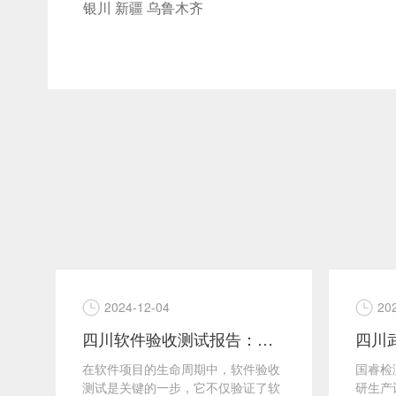
银川
新疆
乌鲁木齐
2024-12-04
20
”
四川软件验收测试报告：确保软件项目成功交付
A
在软件项目的生命周期中，软件验收
国睿检
多
测试是关键的一步，它不仅验证了软
研生产