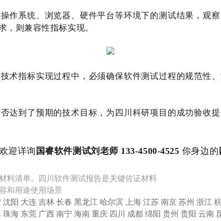
同操作系统、浏览器、硬件平台等环境下的测试结果，观察
求，则兼容性指标实现。
的技术指标实现过程中，必须确保软件测试过程的规范性、
是否达到了预期的技术目标，为四川科研项目的成功验收提
欢迎详询
国睿软件测试刘老师 133-4500-4525
你身边的
材料清单。四川软件测试报告是关键佐证材料
容和用途使用场景
宁
沈阳
大连
吉林
长春
黑龙江
哈尔滨
上海
江苏
南京
苏州
浙江
圳
珠海
东莞
广西
南宁
海南
重庆
四川
成都
绵阳
贵州
贵阳
云南