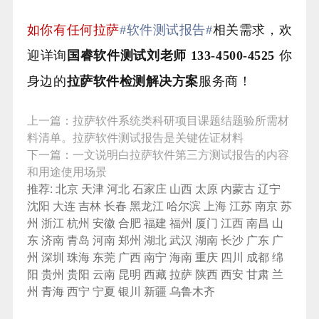
如你有任何拉萨
#软件测试报告#
相关需求，欢
迎详询
国睿软件测试刘老师 133-4500-4525
你
身边的
拉萨
软件检测解决方案
服务商！
上一篇：
拉萨软件系统类科研项目课题结题验所需材
料清单。拉萨软件测试报告是关键佐证材料
下一篇：
一文说明白拉萨软件第三方测试报告的内容
和用途使用场景
推荐:
北京
天津
河北
石家庄
山西
太原
内蒙古
辽宁
沈阳
大连
吉林
长春
黑龙江
哈尔滨
上海
江苏
南京
苏
州
浙江
杭州
安徽
合肥
福建
福州
厦门
江西
南昌
山
东
济南
青岛
河南
郑州
湖北
武汉
湖南
长沙
广东
广
州
深圳
珠海
东莞
广西
南宁
海南
重庆
四川
成都
绵
阳
贵州
贵阳
云南
昆明
西藏
拉萨
陕西
西安
甘肃
兰
州
青海
西宁
宁夏
银川
新疆
乌鲁木齐