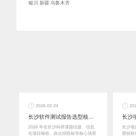
银川
新疆
乌鲁木齐
2026-02-24
20
析
长沙软件测试报告选型核心：CMA/CNAS 双章成验收硬性标准
验
2026 年在长沙科研课题结题、信息
长沙项
出
化项目验收、政企招投标等核心场景
那份软