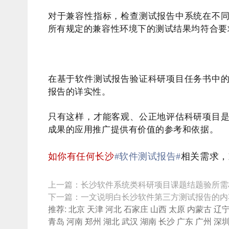
对于兼容性指标，检查测试报告中系统在不
所有规定的兼容性环境下的测试结果均符合要
在基于软件测试报告验证科研项目任务书中
报告的详实性。
只有这样，才能客观、公正地评估科研项目
成果的应用推广提供有价值的参考和依据。
如你有任何长沙
#软件测试报告#
相关需求，
上一篇：
长沙软件系统类科研项目课题结题验所需
下一篇：
一文说明白长沙软件第三方测试报告的内
推荐:
北京
天津
河北
石家庄
山西
太原
内蒙古
辽
青岛
河南
郑州
湖北
武汉
湖南
长沙
广东
广州
深