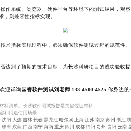
同操作系统、浏览器、硬件平台等环境下的测试结果，观察
求，则兼容性指标实现。
的技术指标实现过程中，必须确保软件测试过程的规范性、
是否达到了预期的技术目标，为长沙科研项目的成功验收提
欢迎详询
国睿软件测试刘老师 133-4500-4525
你身边的
材料清单。长沙软件测试报告是关键佐证材料
容和用途使用场景
宁
沈阳
大连
吉林
长春
黑龙江
哈尔滨
上海
江苏
南京
苏州
浙江
圳
珠海
东莞
广西
南宁
海南
重庆
四川
成都
绵阳
贵州
贵阳
云南