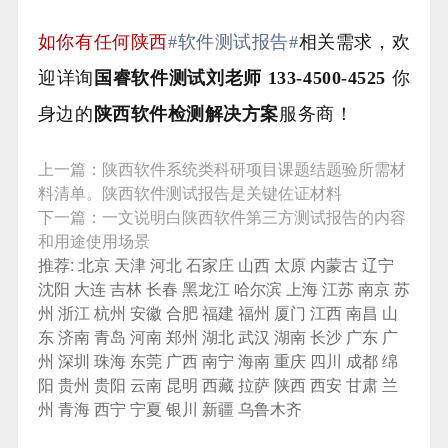
如你有任何陕西
#软件测试报告#
相关需求，欢
迎详询
国睿软件测试刘老师 133-4500-4525
你
身边的
陕西
软件检测解决方案
服务商！
上一篇：
陕西软件系统类科研项目课题结题验所需材
料清单。陕西软件测试报告是关键佐证材料
下一篇：
一文说明白陕西软件第三方测试报告的内容
和用途使用场景
推荐:
北京
天津
河北
石家庄
山西
太原
内蒙古
辽宁
沈阳
大连
吉林
长春
黑龙江
哈尔滨
上海
江苏
南京
苏
州
浙江
杭州
安徽
合肥
福建
福州
厦门
江西
南昌
山
东
济南
青岛
河南
郑州
湖北
武汉
湖南
长沙
广东
广
州
深圳
珠海
东莞
广西
南宁
海南
重庆
四川
成都
绵
阳
贵州
贵阳
云南
昆明
西藏
拉萨
陕西
西安
甘肃
兰
州
青海
西宁
宁夏
银川
新疆
乌鲁木齐