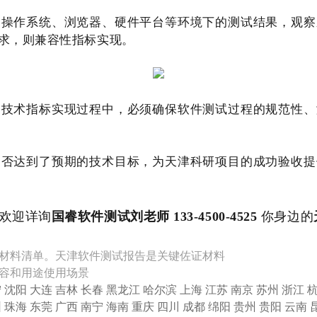
同操作系统、浏览器、硬件平台等环境下的测试结果，观察
求，则兼容性指标实现。
的技术指标实现过程中，必须确保软件测试过程的规范性、
是否达到了预期的技术目标，为天津科研项目的成功验收提
欢迎详询
国睿软件测试刘老师 133-4500-4525
你身边的
材料清单。天津软件测试报告是关键佐证材料
容和用途使用场景
宁
沈阳
大连
吉林
长春
黑龙江
哈尔滨
上海
江苏
南京
苏州
浙江
圳
珠海
东莞
广西
南宁
海南
重庆
四川
成都
绵阳
贵州
贵阳
云南