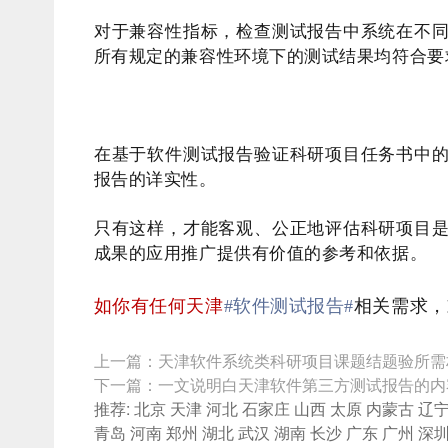
对于兼容性指标，检查测试报告中系统在不
所有规定的兼容性环境下的测试结果均符合要
在基于软件测试报告验证科研项目任务书中
报告的详实性。
只有这样，才能客观、公正地评估科研项目
成果的应用推广提供有价值的参考和依据。
如你有任何天津
#软件测试报告#
相关需求，
上一篇：
天津软件系统类科研项目课题结题验所需
下一篇：
一文说明白天津软件第三方测试报告的内
推荐:
北京
天津
河北
石家庄
山西
太原
内蒙古
辽
青岛
河南
郑州
湖北
武汉
湖南
长沙
广东
广州
深