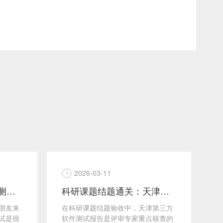
2026-03-11
天津科研课题结题验收测试报告如何办理？天津软件测试流程是怎样的？
科研课题结题通关：天津第三方软件测试报告核心要点与落地攻略
朋友来
在科研课题结题验收中，天津第三方
国
试是很
软件测试报告是评审专家重点核查的
咨