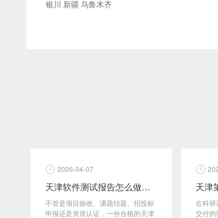
银川
新疆
乌鲁木齐
2026-04-07
20
径
天津软件测试报告怎么做？客户关注点全拆解
景
不管是项目验收、课题结题、招投标
在科研
单
申报还是资质认证，一份合格的天津
交付的