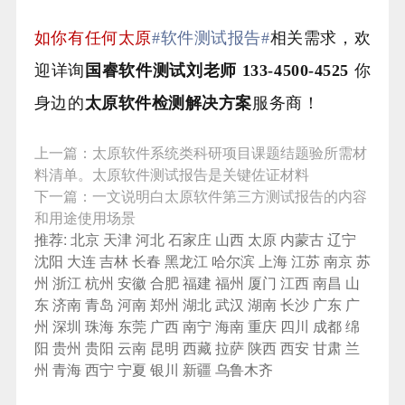
如你有任何太原
#软件测试报告#
相关需求，欢
迎详询
国睿软件测试刘老师 133-4500-4525
你
身边的
太原
软件检测解决方案
服务商！
上一篇：
太原软件系统类科研项目课题结题验所需材
料清单。太原软件测试报告是关键佐证材料
下一篇：
一文说明白太原软件第三方测试报告的内容
和用途使用场景
推荐:
北京
天津
河北
石家庄
山西
太原
内蒙古
辽宁
沈阳
大连
吉林
长春
黑龙江
哈尔滨
上海
江苏
南京
苏
州
浙江
杭州
安徽
合肥
福建
福州
厦门
江西
南昌
山
东
济南
青岛
河南
郑州
湖北
武汉
湖南
长沙
广东
广
州
深圳
珠海
东莞
广西
南宁
海南
重庆
四川
成都
绵
阳
贵州
贵阳
云南
昆明
西藏
拉萨
陕西
西安
甘肃
兰
州
青海
西宁
宁夏
银川
新疆
乌鲁木齐