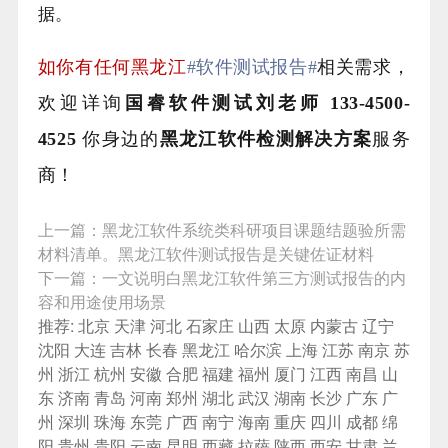
据。
如你有任何黑龙江
#软件测试报告#
相关需求，
欢迎详询
国睿软件测试刘老师 133-4500-
4525
你身边的
黑龙江
软件检测解决方案
服务
商！
上一篇：
黑龙江软件系统类科研项目课题结题验所需
材料清单。黑龙江软件测试报告是关键佐证材料
下一篇：
一文说明白黑龙江软件第三方测试报告的内
容和用途使用场景
推荐:
北京
天津
河北
石家庄
山西
太原
内蒙古
辽宁
沈阳
大连
吉林
长春
黑龙江
哈尔滨
上海
江苏
南京
苏
州
浙江
杭州
安徽
合肥
福建
福州
厦门
江西
南昌
山
东
济南
青岛
河南
郑州
湖北
武汉
湖南
长沙
广东
广
州
深圳
珠海
东莞
广西
南宁
海南
重庆
四川
成都
绵
阳
贵州
贵阳
云南
昆明
西藏
拉萨
陕西
西安
甘肃
兰