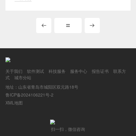
关于我们
软件测试
科技服务
服务中心
报告证书
联系方
式
城市分站
地址：山东省青岛市城阳区双元路18号
鲁ICP备2024106221号-2
XML地图
扫一扫，微信咨询