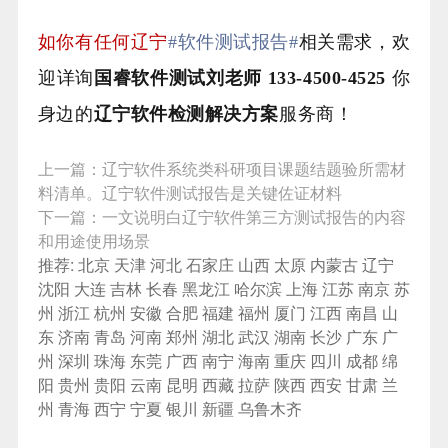
如你有任何辽宁
#软件测试报告#
相关需求，欢
迎详询
国睿软件测试刘老师 133-4500-4525
你
身边的
辽宁
软件检测解决方案
服务商！
上一篇：
辽宁软件系统类科研项目课题结题验所需材
料清单。辽宁软件测试报告是关键佐证材料
下一篇：
一文说明白辽宁软件第三方测试报告的内容
和用途使用场景
推荐:
北京
天津
河北
石家庄
山西
太原
内蒙古
辽宁
沈阳
大连
吉林
长春
黑龙江
哈尔滨
上海
江苏
南京
苏
州
浙江
杭州
安徽
合肥
福建
福州
厦门
江西
南昌
山
东
济南
青岛
河南
郑州
湖北
武汉
湖南
长沙
广东
广
州
深圳
珠海
东莞
广西
南宁
海南
重庆
四川
成都
绵
阳
贵州
贵阳
云南
昆明
西藏
拉萨
陕西
西安
甘肃
兰
州
青海
西宁
宁夏
银川
新疆
乌鲁木齐