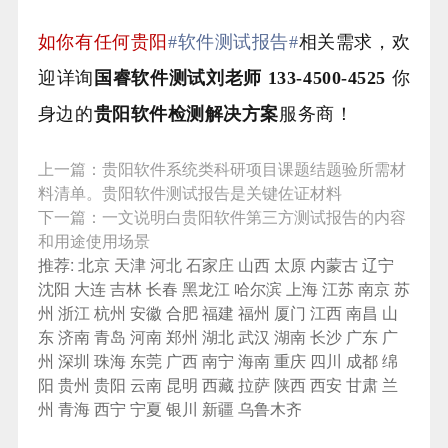
如你有任何贵阳
#软件测试报告#
相关需求，欢
迎详询
国睿软件测试刘老师 133-4500-4525
你
身边的
贵阳
软件检测解决方案
服务商！
上一篇：
贵阳软件系统类科研项目课题结题验所需材
料清单。贵阳软件测试报告是关键佐证材料
下一篇：
一文说明白贵阳软件第三方测试报告的内容
和用途使用场景
推荐:
北京
天津
河北
石家庄
山西
太原
内蒙古
辽宁
沈阳
大连
吉林
长春
黑龙江
哈尔滨
上海
江苏
南京
苏
州
浙江
杭州
安徽
合肥
福建
福州
厦门
江西
南昌
山
东
济南
青岛
河南
郑州
湖北
武汉
湖南
长沙
广东
广
州
深圳
珠海
东莞
广西
南宁
海南
重庆
四川
成都
绵
阳
贵州
贵阳
云南
昆明
西藏
拉萨
陕西
西安
甘肃
兰
州
青海
西宁
宁夏
银川
新疆
乌鲁木齐