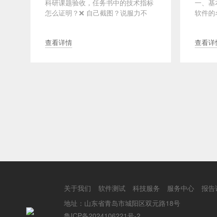
科研课题验收，任务书中的技术指标
一、基
全
怎么证明？❌ 自己截图？说服力不
软件的
也
足！❌ 内部测试？权威性不够！有请
呼，如
···
V3.0”··
查看详情
查看详
关于我们
软件测试
科技服务
服务中心
报告
地址：山东省青岛市城阳区双元路18号
鲁ICP备2024106221号-2