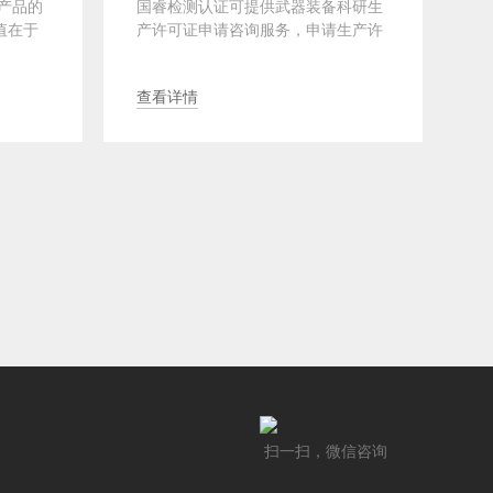
产品的
国睿检测认证可提供武器装备科研生
在
值在于
产许可证申请咨询服务，申请生产许
质
性···
可证的前提条件是企业通过GJB
试
9001···
值·
查看详情
查
扫一扫，微信咨询