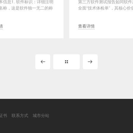
本信息1. 软件标识：详细注明
第三方软件测试报告如同软件
名称，这是软件独一无二的称
全面“技术体检单”，其核心价
 “企业资源规划管理软件
通过多个维度的量化检测，系统
·
情
查看详情
证书
联系方式
城市分站