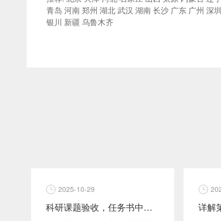
青岛
河南
郑州
湖北
武汉
湖南
长沙
广东
广州
深
银川
新疆
乌鲁木齐
2025-10-29
20
？
科研课题验收，任务书中技术指标怎么证明？软件测试报告来帮忙！