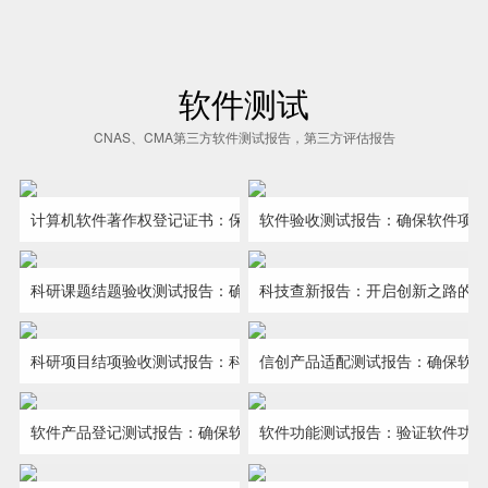
软件测试
CNAS、CMA第三方软件测试报告，第三方评估报告
计算机软件著作权登记证书：保护企业的软件智慧成果
软件验收测试报告：确保软件项
在科技创新日新月异的今天，计算
在软件项目的生命周期中，软件验
机软件著作权登记证书成为科技企业
收测试是关键的一步，它不仅验证了
科研课题结题验收测试报告：确保科研成果转化的关键一步
科技查新报告：开启创新之路的
科研课题的成功不仅在于创新的构
在科技创新的浪潮中，确保研究的
和个人保护其知识产权成果的重要手
软件的功能和性能，还确保了软件的
想和实验的执行，更在于成果的验收
新颖性和独创性是每个科研工作者和
科研项目结项验收测试报告：科研成就的权威验证
信创产品适配测试报告：确保软
在科研领域，科研项目成果的验证
在信息技术自主创新的大潮中，信
段。作···
安全性···
和转化。我们的科研课题结题验收测
企业研发团队的首要任务。我们的科
和认可是项目成功的关键。作为
创产品（信息技术应用创新产品）的
软件产品登记测试报告：确保软件合规、高效、可靠
软件功能测试报告：验证软件功
软件产品登记测试报告是确保软件
在软件交付和验收过程中，软件的
试报告···
技查新···
CNAS/CMA第三方软件测试服务机
适配性和兼容性测试变得尤为重要。