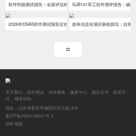
产品符合国家标准、规范，并具备市
功能性是其质量保证的根基和关键。
软件性能测试报告：全面评估软件性能指标稳定性
GJB141军工软件测评报告：确
第三方软件测试报告中的性能指
在国防科技领域，军用软件的可靠
构，我们提···
作为CN···
场竞争力的重要证明材料。软件产品
作为CNAS/CMA第三方软件测试服务
标，是衡量系统稳定性的关键指标。
性和安全性至关重要。GJB141军工软
2026年CNAS软件测试报告定价拆解与采购避坑全攻略
政务信息化项目验收踩坑：自测报
政企项目验收、高企申报、高校科
很多政企信息化项目交付团队都遇
登···
机构，我···
作为CNAS/CMA第三方软件测试服务
件测评是依据《军用软件测试指南》
研结题均离不开第三方软件测试报
到过同一个问题：系统功能完整、自
机构，我们···
（GJB ···
告，市场报价从数千元至数万元差距
测全部达标、文档齐全，验收时却被
悬殊···
专···
关于我们
软件测试
科技服务
服务中心
报告证书
联系方
式
城市分站
地址：山东省青岛市城阳区双元路18号
鲁ICP备2024106221号-2
XML地图