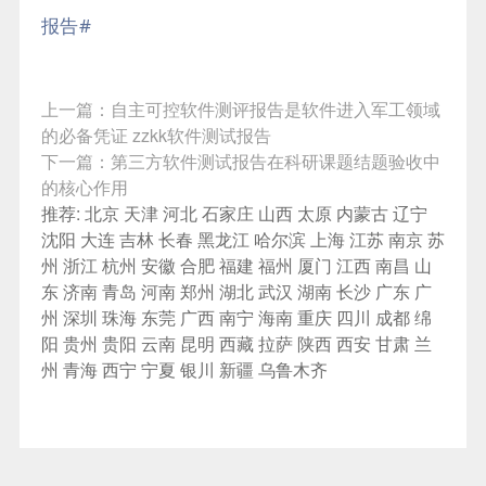
报告
#
上一篇：
自主可控软件测评报告是软件进入军工领域
的必备凭证 zzkk软件测试报告
下一篇：
第三方软件测试报告在科研课题结题验收中
的核心作用
推荐:
北京
天津
河北
石家庄
山西
太原
内蒙古
辽宁
沈阳
大连
吉林
长春
黑龙江
哈尔滨
上海
江苏
南京
苏
州
浙江
杭州
安徽
合肥
福建
福州
厦门
江西
南昌
山
东
济南
青岛
河南
郑州
湖北
武汉
湖南
长沙
广东
广
州
深圳
珠海
东莞
广西
南宁
海南
重庆
四川
成都
绵
阳
贵州
贵阳
云南
昆明
西藏
拉萨
陕西
西安
甘肃
兰
州
青海
西宁
宁夏
银川
新疆
乌鲁木齐