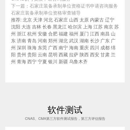
下一篇：
石家庄装备承制单位资格证书申请咨询服务
石家庄装备承制单位资格审查辅导
推荐:
北京
天津
河北
石家庄
山西
太原
内蒙古
辽宁
沈阳
大连
吉林
长春
黑龙江
哈尔滨
上海
江苏
南京
苏
州
浙江
杭州
安徽
合肥
福建
福州
厦门
江西
南昌
山
东
济南
青岛
河南
郑州
湖北
武汉
湖南
长沙
广东
广
州
深圳
珠海
东莞
广西
南宁
海南
重庆
四川
成都
绵
阳
贵州
贵阳
云南
昆明
西藏
拉萨
陕西
西安
甘肃
兰
州
青海
西宁
宁夏
银川
新疆
乌鲁木齐
软件测试
CNAS、CMA第三方软件测试报告，第三方评估报告