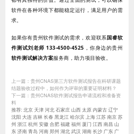
软件在各种环境下都能稳定运行，满足用户的需
求。
如果你有贵州软件测试的需求，欢迎联系
国睿软
件测试刘老师 133-4500-4525
，你身边的贵州
软件测试解决方案
服务商，助力项目验收。
上一篇：
贵州CNAS第三方软件测试报告在科研课题
结题验收过程中，如何作为评审的重要证明材料？
下一篇：
贵州CNAS软件测试报告申请流程和准备资
料
推荐:
北京
天津
河北
石家庄
山西
太原
内蒙古
辽宁
沈阳
大连
吉林
长春
黑龙江
哈尔滨
上海
江苏
南京
苏
州
浙江
杭州
安徽
合肥
福建
福州
厦门
江西
南昌
山
东
济南
青岛
河南
郑州
湖北
武汉
湖南
长沙
广东
广