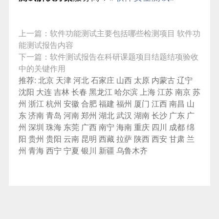
上一篇：
软件功能测试主要包括哪些检测项目 软件功
能测试报告内容
下一篇：
软件测试报告在科研课题项目结题结项验收
中的关键作用
推荐:
北京
天津
河北
石家庄
山西
太原
内蒙古
辽宁
沈阳
大连
吉林
长春
黑龙江
哈尔滨
上海
江苏
南京
苏
州
浙江
杭州
安徽
合肥
福建
福州
厦门
江西
南昌
山
东
济南
青岛
河南
郑州
湖北
武汉
湖南
长沙
广东
广
州
深圳
珠海
东莞
广西
南宁
海南
重庆
四川
成都
绵
阳
贵州
贵阳
云南
昆明
西藏
拉萨
陕西
西安
甘肃
兰
州
青海
西宁
宁夏
银川
新疆
乌鲁木齐